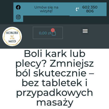
Umów się na
602 350
wizytę!
806
0
0,00
zł
Boli kark lub
plecy? Zmniejsz
ból skutecznie –
bez tabletek i
przypadkowych
masaży