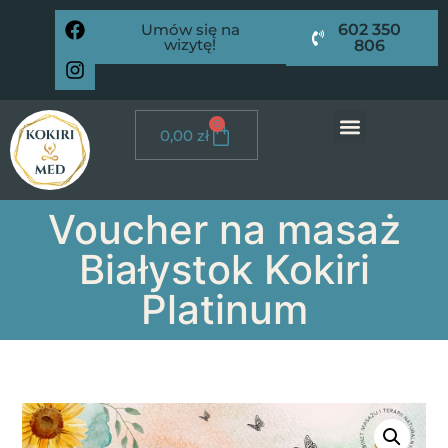
Umów się na
602 350
wizytę!
806
0
0,00
zł
Voucher na masaż
Białystok Kokiri
Platinum