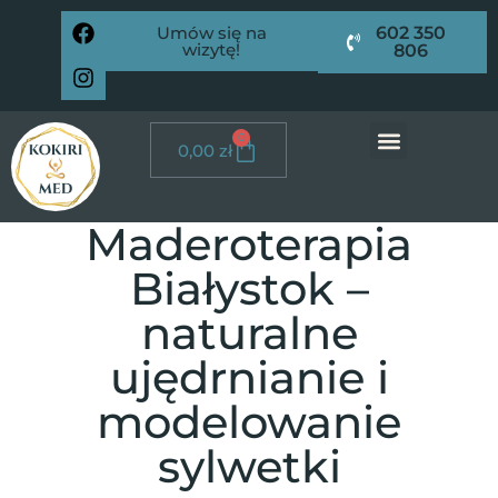
Umów się na
602 350
wizytę!
806
0
0,00
zł
Maderoterapia
Białystok –
naturalne
ujędrnianie i
modelowanie
sylwetki