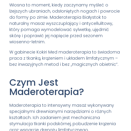
Wiosna to moment, kiedy zaczynamy myśleć o
lżejszych ubraniach, odsłoniętych nogach i powrocie
do formy po zimie. Maderoterapia Białystok to
naturalny masaż wyszczuplający i antycellulitowy,
który pomaga wymodelować sylwetkę, ujędrnić
skórę i poprawić jej napięcie przed sezonem
wiosenno-letnim.
W gabinecie Kokiri Med maderoterapia to świadoma
praca z tkanką, krążeniem i układem limfatycznym –
bez inwazyjnych metod i bez „magicznych obietnic”.
Czym Jest
Maderoterapia?
Maderoterapia to intensywny masaż wykonywany
specjalnymi drewnianymi narzędziami o różnych
kształtach. Ich zadaniem jest mechaniczna
stymulacja tkanki podskórnej, pobudzenie krążenia
oraz wsparcie drenażu limfatycznego.