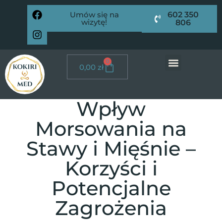
Umów się na
602 350
wizytę!
806
0
0,00
zł
Wpływ
Morsowania na
Stawy i Mięśnie –
Korzyści i
Potencjalne
Zagrożenia